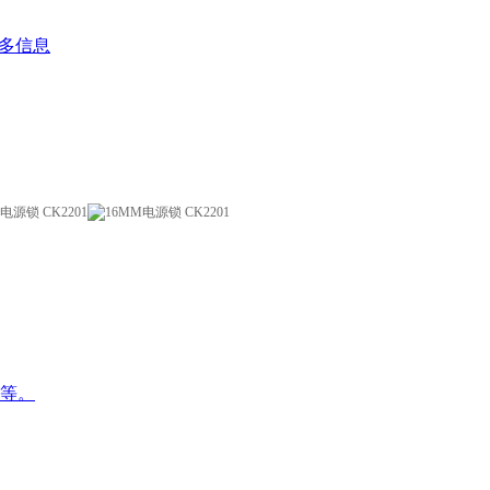
多信息
等。