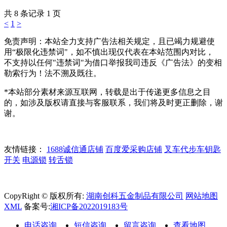
共 8 条记录 1 页
<
1
>
免责声明：本站全力支持广告法相关规定，且已竭力规避使
用“极限化违禁词"，如不慎出现仅代表在本站范围内对比，
不支持以任何"违禁词"为借口举报我司违反《广告法》的变相
勒索行为！法不溯及既往。
*本站部分素材来源互联网，转载是出于传递更多信息之目
的，如涉及版权请直接与客服联系，我们将及时更正删除，谢
谢。
友情链接：
1688诚信通店铺
百度爱采购店铺
叉车代步车钥匙
开关
电源锁
转舌锁
CopyRight © 版权所有:
湖南创科五金制品有限公司
网站地图
XML
备案号:
湘ICP备2022019183号
电话咨询
短信咨询
留言咨询
查看地图