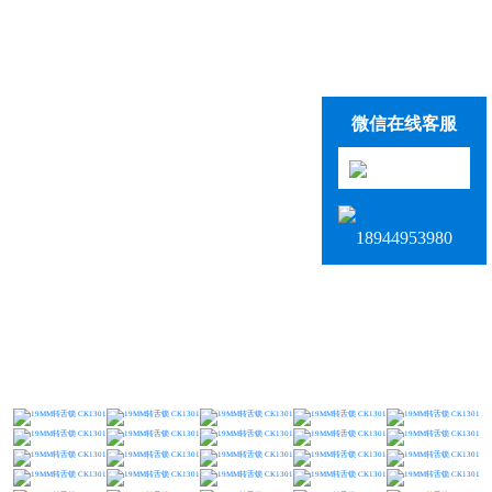
微信在线客服
18944953980
...........................................................................................................................................................................................................................