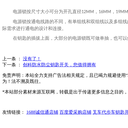
电源锁按尺寸大小可分为开孔直径
，
，
12MM
16MM
19M
电源锁按通电线路的不同，有单组线和双组线以及多组线
际需求进行通电的设计和连接。
在钥匙的插拔上面，大部分的电源锁既可做单抽，也可以
上一条 ：
没有了！
下一条 ：
创科防水防尘钥匙开关，您值得拥有
免责声明：本站全力支持广告法相关规定，且已竭力规避使用“
为！法不溯及既往。
*本站部分素材来源互联网，转载是出于传递更多信息之目的
友情链接：
1688诚信通店铺
百度爱采购店铺
叉车代步车钥匙